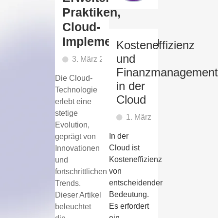
Praktiken,
Cloud-
Implementierung
Kosteneffizienz
und
3. März 2024
Finanzmanagement
Die Cloud-
in der
Technologie
Cloud
erlebt eine
stetige
1. März 2024
Evolution,
In der
geprägt von
Cloud ist
Innovationen
Kosteneffizienz
und
von
fortschrittlichen
entscheidender
Trends.
Bedeutung.
Dieser Artikel
Es erfordert
beleuchtet
ein