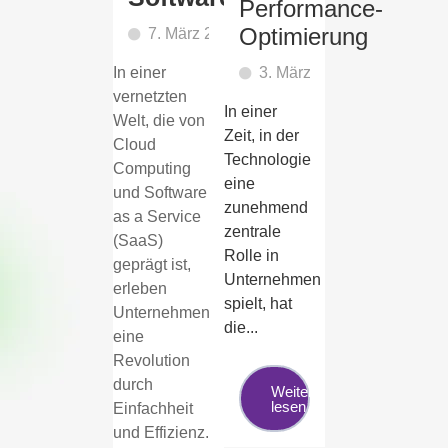
Performance-
Optimierung
7. März 2024
In einer
3. März 2024
vernetzten
In einer
Welt, die von
Zeit, in der
Cloud
Technologie
Computing
eine
und Software
zunehmend
as a Service
zentrale
(SaaS)
Rolle in
geprägt ist,
Unternehmen
erleben
spielt, hat
Unternehmen
die...
eine
Revolution
durch
Weiter
lesen
Einfachheit
und Effizienz.