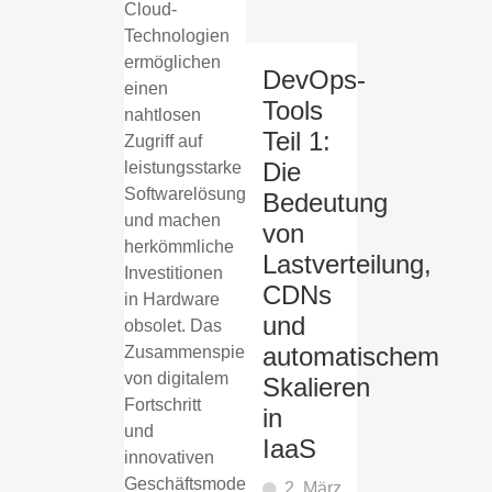
Cloud-
Technologien
ermöglichen
DevOps-
einen
Tools
nahtlosen
Teil 1:
Zugriff auf
Die
leistungsstarke
Softwarelösungen
Bedeutung
und machen
von
herkömmliche
Lastverteilung,
Investitionen
CDNs
in Hardware
und
obsolet. Das
automatischem
Zusammenspiel
von digitalem
Skalieren
Fortschritt
in
und
IaaS
innovativen
Geschäftsmodellen
2. März 2024