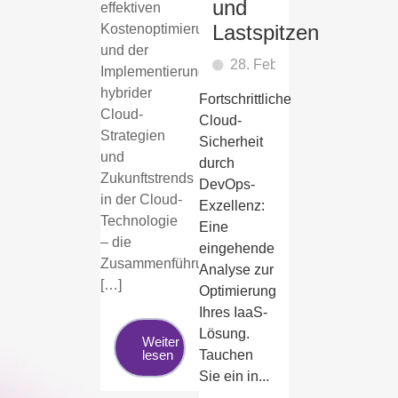
und
effektiven
Lastspitzen
Kostenoptimierung
und der
28. Februar 2024
Implementierung
hybrider
Fortschrittliche
Cloud-
Cloud-
Strategien
Sicherheit
und
durch
Zukunftstrends
DevOps-
in der Cloud-
Exzellenz:
Technologie
Eine
– die
eingehende
Zusammenführung
Analyse zur
[…]
Optimierung
Ihres IaaS-
Lösung.
Weiter
lesen
Tauchen
Sie ein in...