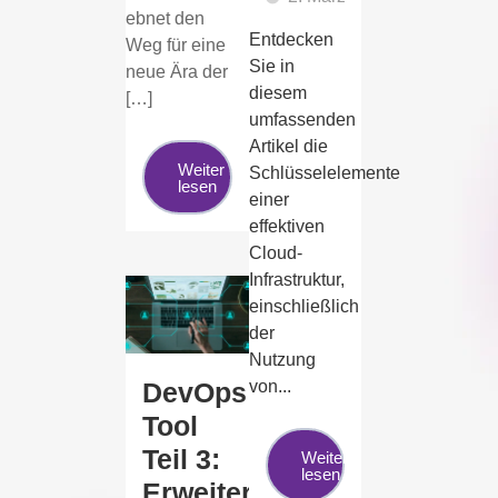
ebnet den
Entdecken
Weg für eine
Sie in
neue Ära der
diesem
[…]
umfassenden
Artikel die
Weiter
Schlüsselelemente
lesen
einer
effektiven
Cloud-
Infrastruktur,
einschließlich
der
Nutzung
DevOps
von...
Tool
Teil 3:
Weiter
lesen
Erweiterte