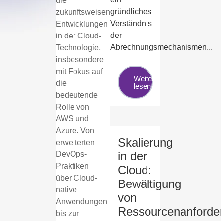
die
gründliches
zukunftsweisenden
Verständnis
Entwicklungen
der
in der Cloud-
Abrechnungsmechanismen...
Technologie,
insbesondere
mit Fokus auf
Weiter
die
lesen
bedeutende
Rolle von
AWS und
Azure. Von
Skalierung
erweiterten
in der
DevOps-
Praktiken
Cloud:
über Cloud-
Bewältigung
native
von
Anwendungen
Ressourcenanforde
bis zur