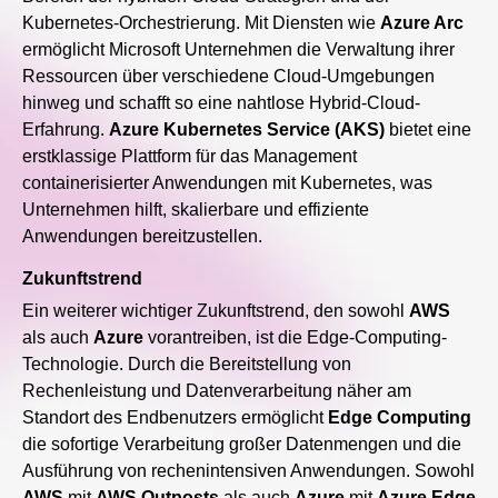
Kubernetes-Orchestrierung. Mit Diensten wie
Azure Arc
ermöglicht Microsoft Unternehmen die Verwaltung ihrer
Ressourcen über verschiedene Cloud-Umgebungen
hinweg und schafft so eine nahtlose Hybrid-Cloud-
Erfahrung.
Azure Kubernetes Service (AKS)
bietet eine
erstklassige Plattform für das Management
containerisierter Anwendungen mit Kubernetes, was
Unternehmen hilft, skalierbare und effiziente
Anwendungen bereitzustellen.
Zukunftstrend
Ein weiterer wichtiger Zukunftstrend, den sowohl
AWS
als auch
Azure
vorantreiben, ist die Edge-Computing-
Technologie. Durch die Bereitstellung von
Rechenleistung und Datenverarbeitung näher am
Standort des Endbenutzers ermöglicht
Edge Computing
die sofortige Verarbeitung großer Datenmengen und die
Ausführung von rechenintensiven Anwendungen. Sowohl
AWS
mit
AWS Outposts
als auch
Azure
mit
Azure Edge