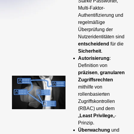
Starke Passwörter,
Multi-Faktor-
Authentifizierung und
regelmäßige
Überprüfung der
Nutzeridentitäten sind
entscheidend
für die
Sicherheit
.
Autorisierung
:
Definition von
präzisen
,
granularen
Zugriffsrechten
mithilfe von
rollenbasierten
Zugriffskontrollen
(RBAC) und dem
„
Least Privilege
„-
Prinzip.
Überwachung
und