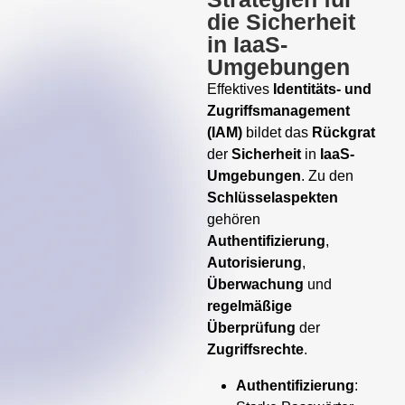
die Sicherheit
in IaaS-
Umgebungen
Effektives
Identitäts- und
Zugriffsmanagement
(IAM)
bildet das
Rückgrat
der
Sicherheit
in
IaaS-
Umgebungen
. Zu den
Schlüsselaspekten
gehören
Authentifizierung
,
Autorisierung
,
Überwachung
und
regelmäßige
Überprüfung
der
Zugriffsrechte
.
Authentifizierung
: