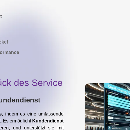
t
cket
rformance
ück des Service
Kundendienst
s
, indem es eine umfassende
t. Es ermöglicht
Kundendienst
ren, und unterstützt sie mit