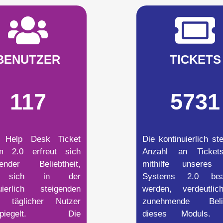
BENUTZER
TICKETS
117
5731
 Help Desk Ticket
Die kontinuierlich st
m 2.0 erfreut sich
Anzahl an Ticket
ender Beliebtheit,
mithilfe unseres 
 sich in der
Systems 2.0 bear
nuierlich steigenden
werden, verdeutlic
l täglicher Nutzer
zunehmende Belie
rspiegelt. Die
dieses Moduls. 