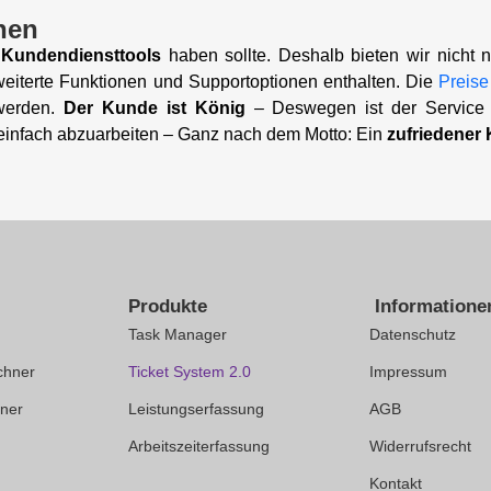
nen
n
Kundendiensttools
haben sollte. Deshalb bieten wir nicht 
rweiterte Funktionen und Supportoptionen enthalten. Die
Preise
werden.
Der Kunde ist König
– Deswegen ist der Service
d einfach abzuarbeiten – Ganz nach dem Motto: Ein
zufriedener
Produkte
Informatione
Task Manager
Datenschutz
chner
Ticket System 2.0
Impressum
hner
Leistungserfassung
AGB
Arbeitszeiterfassung
Widerrufsrecht
Kontakt