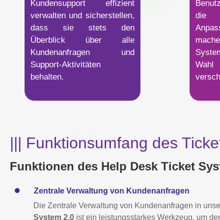
Kundensupport effizient
Benutz
verwalten und sicherstellen,
die
dass sie stets den
Anpas
Überblick über alle
mach
Kundenanfragen und
Syste
Support-Aktivitäten
Wahl 
behalten.
versch
||| Funktionsumfang des Ticke
Funktionen des Help Desk Ticket Syst
Zentrale Verwaltung von Kundenanfragen
Die Zentrale Verwaltung von Kundenanfragen in un
System 2.0
ist ein leistungsstarkes Werkzeug, um d