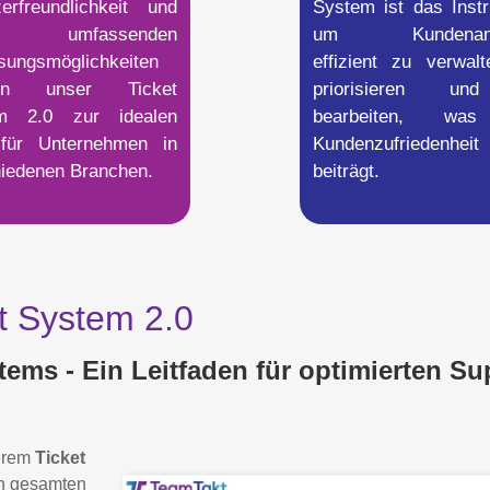
erfreundlichkeit und
System ist das Inst
 umfassenden
um Kundenanf
sungsmöglichkeiten
effizient zu verwal
en unser Ticket
priorisieren u
m 2.0 zur idealen
bearbeiten, wa
für Unternehmen in
Kundenzufriedenheit
iedenen Branchen.
beiträgt.
t System 2.0
ems - Ein Leitfaden für optimierten Su
serem
Ticket
en gesamten