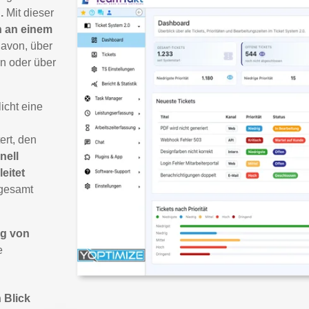
.
Mit dieser
 an einem
avon, über
on oder über
licht eine
ert, den
nell
leitet
sgesamt
ng von
e
 Blick