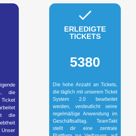
ERLEDIGTE
TICKETS
5380
eigende
Die hohe Anzahl an Tickets,
die täglich mit unserem Ticket
s, die
System 2.0 bearbeitet
Ticket
werden, verdeutlicht seine
beitet
regelmäßige Anwendung im
ht die
Geschäftsalltag. TeamTakt
btheit
stellt dir eine zentrale
Unser
Plattform zur Verfügung, auf