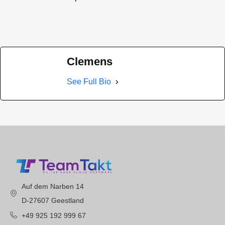
Clemens
See Full Bio
Auf dem Narben 14
D-27607 Geestland
+49 925 192 999 67