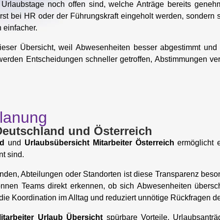
e Urlaubstage noch offen sind, welche Anträge bereits geneh
rst bei HR oder der Führungskraft eingeholt werden, sondern s
 einfacher.
dieser Übersicht, weil Abwesenheiten besser abgestimmt und 
, werden Entscheidungen schneller getroffen, Abstimmungen v
rplanung
 Deutschland und Österreich
nd
und
Urlaubsübersicht Mitarbeiter Österreich
ermöglicht 
t sind.
den, Abteilungen oder Standorten ist diese Transparenz besond
können Teams direkt erkennen, ob sich Abwesenheiten übers
t die Koordination im Alltag und reduziert unnötige Rückfragen de
itarbeiter Urlaub Übersicht
spürbare Vorteile. Urlaubsantr