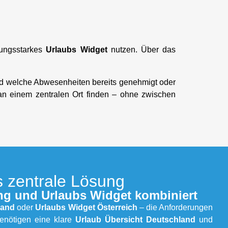
tungsstarkes
Urlaubs Widget
nutzen. Über das
 und welche Abwesenheiten bereits genehmigt oder
n an einem zentralen Ort finden – ohne zwischen
ls zentrale Lösung
ung und Urlaubs Widget kombiniert
land
oder
Urlaubs Widget Österreich
– die Anforderungen
enötigen eine klare
Urlaub Übersicht Deutschland
und