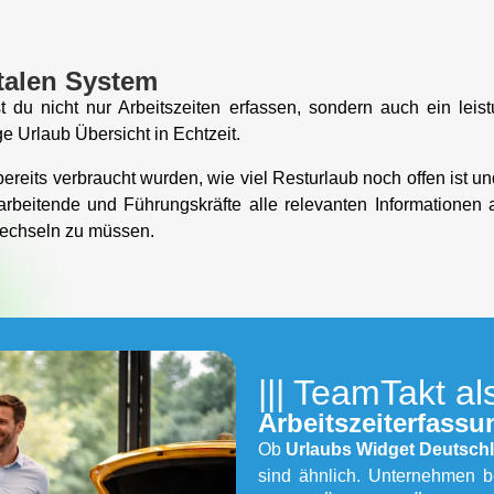
italen System
 du nicht nur Arbeitszeiten erfassen, sondern auch ein leis
ge Urlaub Übersicht in Echtzeit.
 bereits verbraucht wurden, wie viel Resturlaub noch offen ist
tarbeitende und Führungskräfte alle relevanten Informatione
wechseln zu müssen.
||| TeamTakt a
Arbeitszeiterfass
Ob
Urlaubs Widget Deutsch
sind ähnlich. Unternehmen b