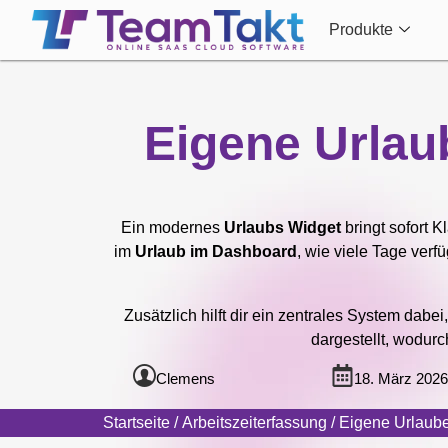
Produkte
Eigene Urlau
Ein modernes
Urlaubs Widget
bringt sofort K
im
Urlaub im Dashboard
, wie viele Tage verf
Zusätzlich hilft dir ein zentrales System dab
dargestellt, wodur
Clemens
18. März 2026
Startseite
/
Arbeitszeiterfassung
/ Eigene Urlaub