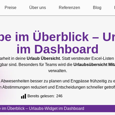
Preise
Über uns
Referenzen
Blog
be im Überblick – U
im Dashboard
larheit in deine
Urlaub Übersicht
. Statt verstreuter Excel-Liste
ügbar sind. Besonders für Teams wird die
Urlaubsübersicht Mita
verwalten.
ei, Abwesenheiten besser zu planen und Engpässe frühzeitig zu e
ch Abstimmungen reduziert und Entscheidungen schneller getro
Bereits gelesen:
246
e im Überblick – Urlaubs-Widget im Dashboard