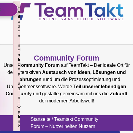
F
×
a
il
e
d
t
o
i
n
iti
a
Community Forum
li
z
Unser
Community Forum
auf TeamTakt – Der ideale Ort für
e
den interaktiven
Austausch von Ideen, Lösungen und
p
l
Erfahrungen
rund um die Prozessoptimierung und
u
Unternehmenssoftware. Werde
Teil unserer lebendigen
g
i
Community
und gestalte gemeinsam mit uns die
Zukunft
n
der modernen Arbeitswelt!
:
w
p
li
Startseite
/ Teamtakt Community
n
k
Forum – Nutzer helfen Nutzern
Failed to initialize plugin: wplink