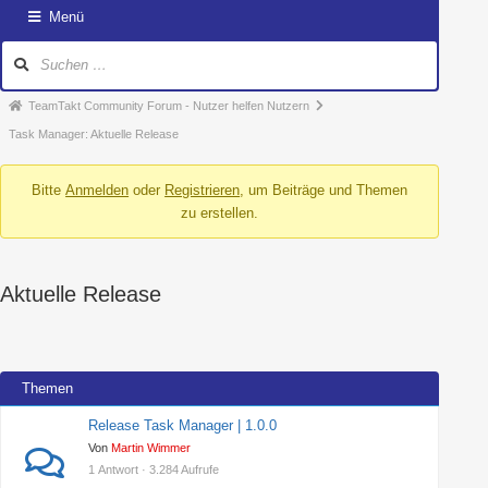
Menü
TeamTakt Community Forum - Nutzer helfen Nutzern
Task Manager: Aktuelle Release
Bitte
Anmelden
oder
Registrieren
, um Beiträge und Themen
zu erstellen.
Aktuelle Release
Themen
Release Task Manager | 1.0.0
Von
Martin Wimmer
1 Antwort · 3.284 Aufrufe